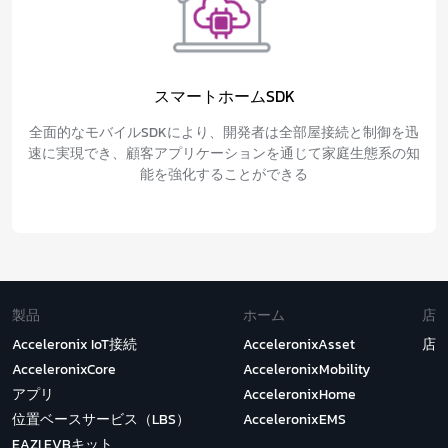
スマートホームSDK
全面的なモバイルSDKにより、開発者は全部屋接続と制御を迅
速に実現でき、顧客アプリケーションを通じて家庭生態系の知
能を強化することができる
製品
ホーム
店
Acceleronix IoT接続
AcceleronixAsset
店
AcceleronixCore
AcceleronixMobility
アプリ
AcceleronixHome
位置ベースサービス（LBS）
AcceleronixEMS
EAZI EVBキット